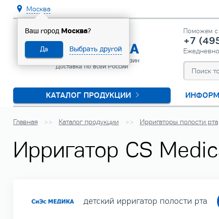
Москва
Москва
Ваш город
?
Поможем с 
+7 (49
Выбрать другой
Да
Ежедневн
Официальный интернет-магазин
Доставка по всей России
КАТАЛОГ ПРОДУКЦИИ
ИНФОРМ
Главная
Каталог продукции
Ирригаторы полости рта
Ирригатор CS Medic
детский ирригатор полости рта