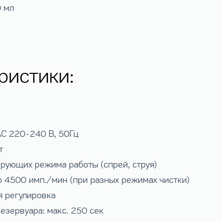
0 мл
ристики:
AC 220-240 В, 50Гц
т
ирующих режима работы (спрей, струя)
до 4500 имп./мин (при разных режимах чистки)
я регулировка
езервуара: макс. 250 сек