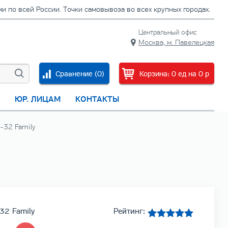
 по всей России. Точки самовывоза во всех крупных городах.
Центральный офис
Москва, м. Павелецкая
Сравнение (
0
)
Корзина:
0
ед
на
0
p
С
ЮР. ЛИЦАМ
КОНТАКТЫ
-32 Family
-32 Family
Рейтинг: