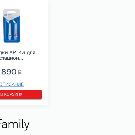
дки AP-43 для
стацион…
890
ОПИСАНИЕ
В КОРЗИНУ
amily