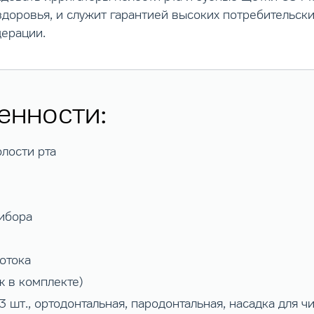
доровья, и служит гарантией высоких потребительски
дерации.
енности:
лости рта
ибора
отока
ж в комплекте)
3 шт., ортодонтальная, пародонтальная, насадка для ч