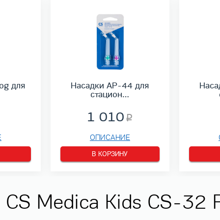
og для
Насадки AP-44 для
Наса
стацион…
1 010
Е
ОПИСАНИЕ
В КОРЗИНУ
 CS Medica Kids CS-32 F