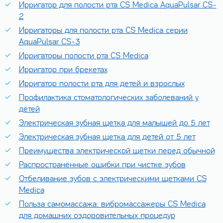
Ирригатор для полости рта CS Medica AquaPulsar CS-
2
Ирригаторы для полости рта CS Medica серии
AquaPulsar CS-3
Ирригаторы полости рта CS Medica
Ирригатор при брекетах
Ирригатор полости рта для детей и взрослых
Профилактика стоматологических заболеваний у
детей
Электрическая зубная щетка для малышей до 5 лет
Электрическая зубная щетка для детей от 5 лет
Преимущества электрической щетки перед обычной
Распространённые ошибки при чистке зубов
Отбеливание зубов с электрическими щетками CS
Medica
Польза самомассажа: вибромассажеры CS Medica
для домашних оздоровительных процедур