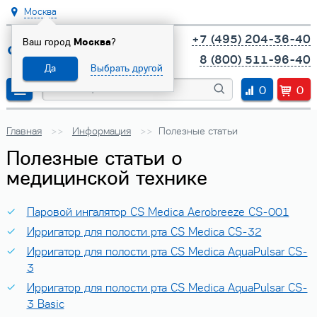
Москва
+7 (495) 204-36-40
Ваш город
Москва
?
8 (800) 511-96-40
Да
Выбрать другой
0
0
Главная
Информация
Полезные статьи
Полезные статьи о
медицинской технике
Паровой ингалятор CS Medica Aerobreeze CS-001
Ирригатор для полости рта CS Medica CS-32
Ирригатор для полости рта CS Medica AquaPulsar CS-
3
Ирригатор для полости рта CS Medica AquaPulsar CS-
3 Basic