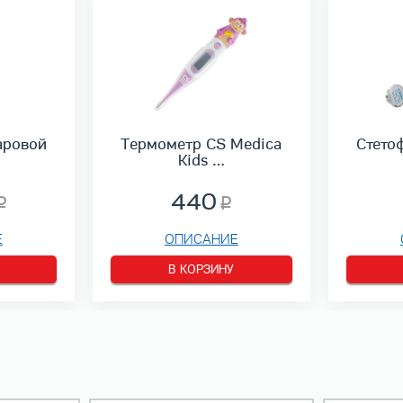
аровой
Термометр CS Medica
Стето
Kids …
440
Е
ОПИСАНИЕ
В КОРЗИНУ