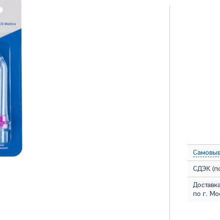
Самовыв
СДЭК (п
Доставк
по г. М