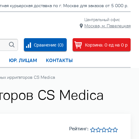
тная курьерская доставка по г. Москве для заказов от 5 000 р.
Центральный офис
Москва, м. Павелецкая
Сравнение (
0
)
Корзина:
0
ед
на
0
p
С
ЮР. ЛИЦАМ
КОНТАКТЫ
ных ирригаторов CS Medica
торов CS Medica
Рейтинг: