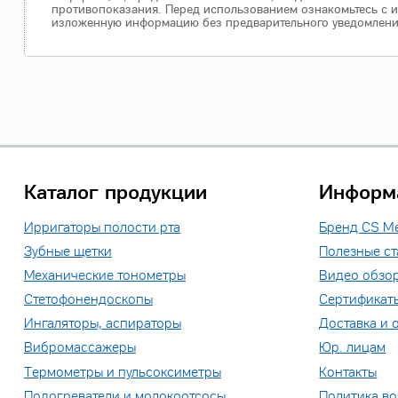
противопоказания. Перед использованием ознакомьтесь с и
изложенную информацию без предварительного уведомления.
Каталог продукции
Информ
Ирригаторы полости рта
Бренд CS M
Зубные щетки
Полезные ст
Механические тонометры
Видео обзо
Стетофонендоскопы
Сертификат
Ингаляторы, аспираторы
Доставка и 
Вибромассажеры
Юр. лицам
Термометры и пульсоксиметры
Контакты
Подогреватели и молокоотсосы
Политика во