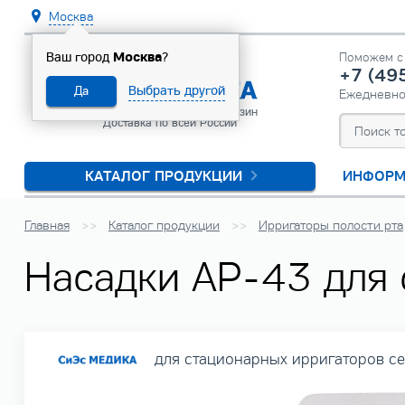
Москва
Москва
Ваш город
?
Поможем с 
+7 (49
Выбрать другой
Да
Ежедневн
Официальный интернет-магазин
Доставка по всей России
КАТАЛОГ ПРОДУКЦИИ
ИНФОРМ
Главная
Каталог продукции
Ирригаторы полости рта
Насадки AP-43 для 
для стационарных ирригаторов сер