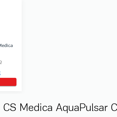
Medica
Е
CS Medica AquaPulsar C