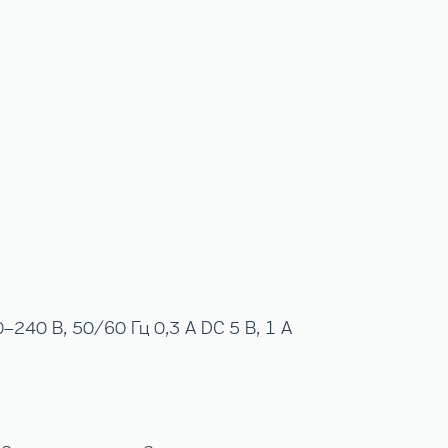
–240 В, 50/60 Гц 0,3 A DС 5 В, 1 А