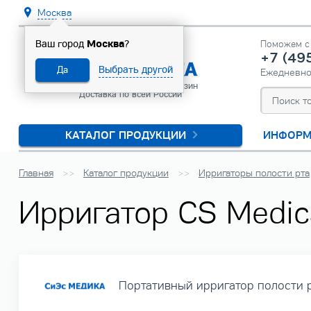
Москва
Москва
Ваш город
?
Поможем с 
+7 (49
Выбрать другой
Да
Ежедневн
Официальный интернет-магазин
Доставка по всей России
КАТАЛОГ ПРОДУКЦИИ
ИНФОРМ
Главная
Каталог продукции
Ирригаторы полости рта
Ирригатор CS Medica
Портативный ирригатор полости 